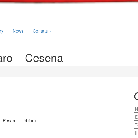
ry
News
Contatti
saro – Cesena
e (Pesaro – Urbino)