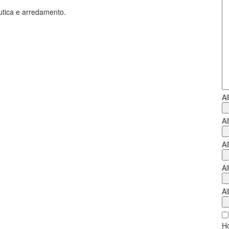
nautica e arredamento.
Al
Al
Al
Al
Al
Ho